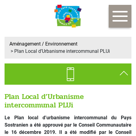
Aménagement / Environnement
> Plan Local d’Urbanisme intercommunal PLUi
Urbanisme
Plan Local d’Urbanisme
intercommunal PLUi
Responsable du service :
Adélaïde PAILLER
Adresse :
10 rue Joliot Curie,
Le Plan local d’urbanisme intercommunal du Pays
23 300 LA SOUTERRAINE
Sostranien a été approuvé par le Conseil Communautaire
le 16 décembre 2019. Il a été modifié par le Conseil
05 55 63 71 89