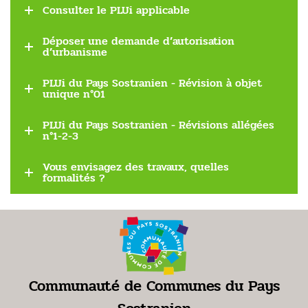
Consulter le PLUi applicable
Déposer une demande d’autorisation
d’urbanisme
PLUi du Pays Sostranien - Révision à objet
unique n°01
PLUi du Pays Sostranien - Révisions allégées
n°1-2-3
Vous envisagez des travaux, quelles
formalités ?
Communauté de Communes du Pays