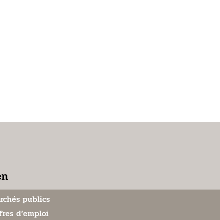
en
rchés publics
fres d’emploi